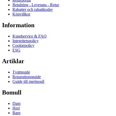
Returportal
Betalning - Leverans - Retur
Rabatter och rabattkoder
Köpvillkor
Information
Kundservice & FAQ
Integritetspolicy
Cookiepolicy
ESG
Artiklar
Tvättguide
Reparationsguide
Guide till merinoull
Bomull
Dam
Herr
Barn