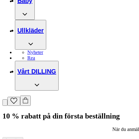
Baby
Ullkläder
Nyheter
Rea
Vårt DILLING
10 % rabatt på din första beställning
När du anmäler