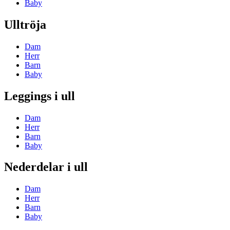
Baby
Ulltröja
Dam
Herr
Barn
Baby
Leggings i ull
Dam
Herr
Barn
Baby
Nederdelar i ull
Dam
Herr
Barn
Baby