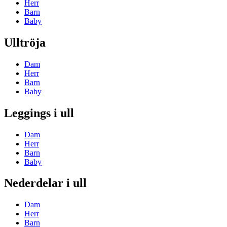
Herr
Barn
Baby
Ulltröja
Dam
Herr
Barn
Baby
Leggings i ull
Dam
Herr
Barn
Baby
Nederdelar i ull
Dam
Herr
Barn