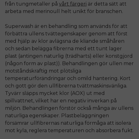
från tungmetaller på
vårt färgeri
är detta sätt att
arbeta med merinoull helt unikt för branschen.
Superwash är en behandling som används för att
förbättra ullens tvättegenskaper genom att först
med hjälp av klor avlägsna de kliande småhåren
och sedan belägga fibrerna med ett tunt lager
plast (antingen naturlig (trädharts) eller konstgjord
(någon form av plast)). Behandlingen gör ullen mer
motståndskraftig mot plötsliga
temperaturförändringar och omild hantering. Kort
och gott gör den ullfibrerna tvättmaskinsvänliga.
Tyvärr släpps mycket klor (AOX) ut med
spillvattnet, vilket har en negativ inverkan på
miljön. Behandlingen förstör också många av ullens
naturliga egenskaper. Plastbeläggningen
försämrar ullfibrernas naturliga förmåga att isolera
mot kyla, reglera temperaturen och absorbera fukt.