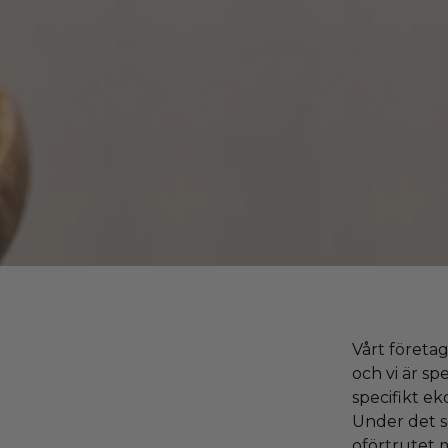
Vårt företags
och vi är sp
specifikt e
Under det s
oförtrutet m