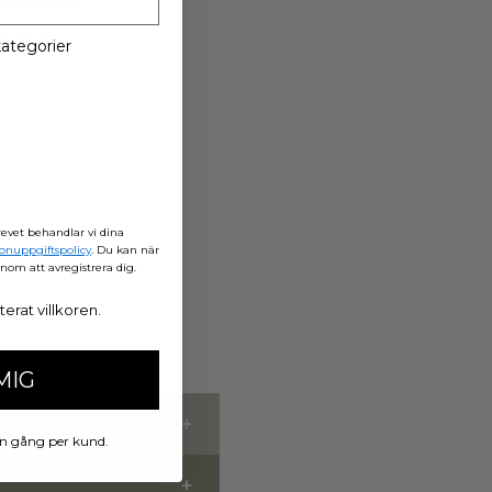
lprodukter
lipps och
 kategorier
evet behandlar vi dina
onuppgiftspolicy
. Du kan när
id på
nom att avregistrera dig.
erat villkoren.
MIG
en gång per kund.