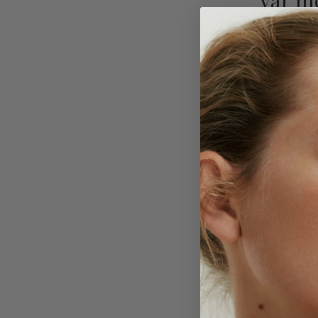
Vår m
Till våra 
och mjukas
kommer frå
högsta sta
från DILLIN
Läs mer om
Vi använde
våra produ
Läs mer o
Fritt 
Alla våra 