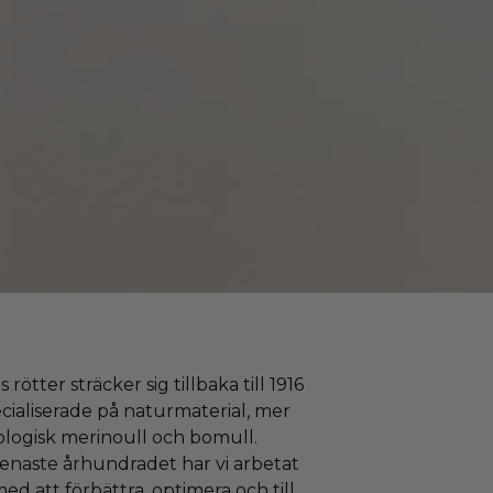
 rötter sträcker sig tillbaka till 1916
ecialiserade på naturmaterial, mer
kologisk merinoull och bomull.
enaste århundradet har vi arbetat
ed att förbättra, optimera och till