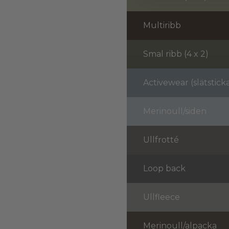
Multiribb
Smal ribb (4 x 2)
Activewear (slätstick
Merinoull/siden
Ullfrotté
Loop back
Ullfleece
Merinoull/alpacka