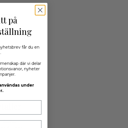
 finaste
tt på
. Den
ställning
 följer de
lprodukter
 nyhetsbrev får du en
d.
emenskap där vi delar
mtionsvanor, nyheter
dium) i
mpanjer.
 användas under
r.
taller
mikalier