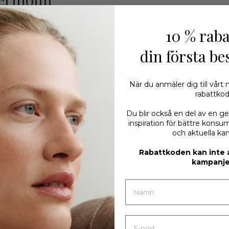
erinoull
ullprodukter använder vi merinoull, som är en av världens
10 % raba
te ullkvaliteter. Vår merinoull är 100 procent ekologisk
din första be
n får som inte utsätts för mulesing hos lantbrukare som
ndarderna inom djurvälfärd. Kort sagt, när du köper ul
G får du alltid ull av hög kvalitet från glada får.
När du anmäler dig till vårt
rabattko
 våra djur och deras välfärd
här
.
Du blir också en del av en g
inspiration för bättre konsu
r merinoull av 17,5 mikron (superfin) till 21,5 mikorn (me
och aktuella ka
kter med Nm inom ett intervall från 40/1 till 72/2.
Rabattkoden kan inte
kampanje
m ullens egenskaper
här
.
från farliga kemikalier och tungme
produkter har tillverkats utan användning av skadliga ke