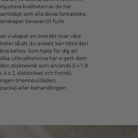
injustera kvaliteten av de här
samtidigt som alla deras fantastiska,
enskaper bevaras till fullo.
r vi skapat en översikt över våra
liteter så att du enkelt kan hitta den
ina behov. Som hjälp för dig att
 olika ullkvaliteterna har vi gett dem
en stickteknik som används (1 x 1, 8
b, 4 x 2, slätstickad och frotté),
ingen (merinoull/siden,
lpacka) eller behandlingen