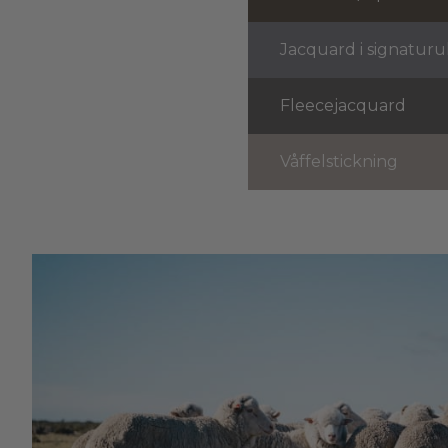
Jacquard i signaturul
Fleecejacquard
Våffelstickning