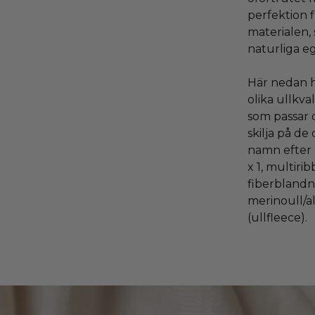
perfektion f
materialen, 
naturliga eg
Här nedan ha
olika ullkva
som passar d
skilja på de
namn efter d
x 1, multirib
fiberblandn
merinoull/a
(ullfleece).