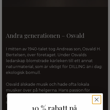
Andra generationen – Osvald
I mitten av 1940-talet tog Andreas son, Osvald H.
Bertelsen, över företaget. Under Osvalds
ledarskap blomstrade kärleken till ett annat
naturmaterial, som är viktigt för DILLING än i dag:
ekologisk bomull.
Osvald älskade musik och hade ofta lokala
musiker över på helgerna. Hans passion för
musiken inspirerade till det som skulle bli något
av hans motto: ”Vi ska leva också”.
10 % rabatt på